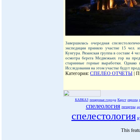
Завершилась очередная спелестологич
экспедиции приняло участие 15 чел. и
Кунгура. Рязанская группа в составе 4 ч
осмотра берега Медвежьих гор на пред
старинные горные выработки. Однако 
Исследования на этом участке будут пр
Категория:
СПЕЛЕО ОТЧЕТЫ
|
П
КАВКАЗ
пещерные города
Карст
европа
спелеология
пещеры
и
спелестология
к
This feat