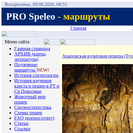
Воскресенье, 09.08.2026, 08:55
PRO Speleo
- маршруты
Главная
Меню сайта
Главная страница
АРХИВ (карты,
Араповская культовая пещера (Тул
литература)
Подземные
маршруты
NEW!
История спелеологии
Иcтория изучения
карста и пещер в РТ и
Ср.Поволжье
Животный мир
пещер
Спелеостатистика
Схемы пещер
FAQ (вопрос/ответ)
Статьи
Ссылки