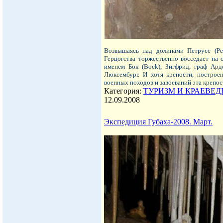
Возвышаясь над долинами Петрусс (Petr
Герцогства торжественно восседает на с
именем Бок (Bock), Зигфрид, граф Арде
Люксембург. И хотя крепости, построе
военных походов и завоеваний эта крепос
Категория:
ТУРИЗМ И КРАЕВЕД
12.09.2008
Экспедиция Губаха-2008. Март.