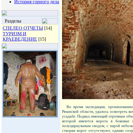
История горного дела
Разделы
СПЕЛЕО ОТЧЕТЫ
[14]
ТУРИЗМ И
КРАЕВЕДЕНИЕ
[15]
Во время экспедиции, организованной
Рязанской области, удалось осмотреть к
усадьбе. Подвал, имеющий огромные объе
которой имеются ворота в боковые 
полуциркульным сводом, с парой неболь
створки ворот отсутствуют, однако сох