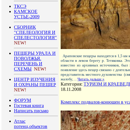
ТКСЭ
КАМСКОЕ
УСТЬЕ-2009
СБОРНИК
"СПЕЛЕОЛОГИЯ И
СПЕЛЕСТОЛОГИЯ"
NEW!
ПЕЩЕРЫ УРАЛА И
Араповские пещеры находятся в 1,5 км к
ПОВОЛЖЬЯ.
области в левом берегу р. Тетяковка. 
ПЕРЕЧЕНЬ И
известно из архивных источников, был 
СХЕМЫ
NEW!
появление здесь пещер связано с деятельн
представитель местного духовенства (свя
ЦЕНТР ИЗУЧЕНИЯ
жалобу,
...
Читать дальше »
Категория:
ТУРИЗМ И КРАЕВЕД
И ОХРАНЫ ПЕЩЕР
18.11.2008
NEW!
ФОРУМ
Комплекс подвалов-конюшен в усад
Гостевая книга
Написать письмо
Атлас
потенц.объектов