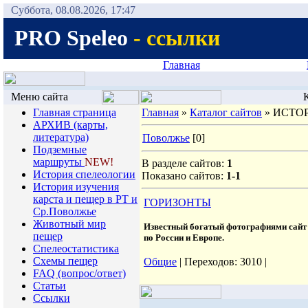
Суббота, 08.08.2026, 17:47
PRO Speleo
- ссылки
Главная
Меню сайта
К
Главная страница
Главная
»
Каталог сайтов
» ИСТО
АРХИВ (карты,
литература)
Поволжье
[0]
Подземные
маршруты
NEW!
В разделе сайтов:
1
История спелеологии
Показано сайтов:
1-1
Иcтория изучения
карста и пещер в РТ и
ГОРИЗОНТЫ
Ср.Поволжье
Животный мир
Известный богатый фотографиями сайт 
пещер
по России и Европе.
Спелеостатистика
Схемы пещер
Общие
| Переходов: 3010 |
FAQ (вопрос/ответ)
Статьи
Ссылки