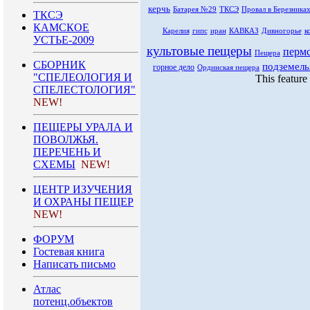
керчь
Батарея №29
ТКСЭ
Провал в Березника
ТКСЭ
КАМСКОЕ
Карелия
гипс
иран
КАВКАЗ
Дивногорье
к
УСТЬЕ-2009
культовые пещеры
перм
Пещера
СБОРНИК
подземель
горное дело
Ординская пещера
"СПЕЛЕОЛОГИЯ И
This feature
СПЕЛЕСТОЛОГИЯ"
NEW!
ПЕЩЕРЫ УРАЛА И
ПОВОЛЖЬЯ.
ПЕРЕЧЕНЬ И
СХЕМЫ
NEW!
ЦЕНТР ИЗУЧЕНИЯ
И ОХРАНЫ ПЕЩЕР
NEW!
ФОРУМ
Гостевая книга
Написать письмо
Атлас
потенц.объектов