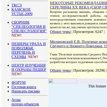
НЕКОТОРЫЕ РЕКОМЕНДАЦИИ 
ТКСЭ
СЕРЕДИНЫ ХХ ВЕКА (СБОР С
КАМСКОЕ
Вопреки расхожему мнению, общение с
УСТЬЕ-2009
этапом исследовательской работы,
непосредственным описанием искомого
СБОРНИК
вызвать у него максимум доверия и уваж
"СПЕЛЕОЛОГИЯ И
ценится так же, как умение протиснуться 
СПЕЛЕСТОЛОГИЯ"
Общие темы
| Просмотров: 6247 |
NEW!
Милановский Е.В. Полезные иско
ПЕЩЕРЫ УРАЛА И
Среднего и Нижнего Поволжья. 19
ПОВОЛЖЬЯ.
ПЕРЕЧЕНЬ И
Глава "Полезные ископаемы Среднего По
СХЕМЫ
NEW!
и нерудным полезным ископаемым в С.По
разработка которых подземным способом 
ЦЕНТР ИЗУЧЕНИЯ
И ОХРАНЫ ПЕЩЕР
Общие темы
| Просмотров: 20296 
NEW!
ФОРУМ
This feature
Гостевая книга
Написать письмо
Атлас
потенц.объектов