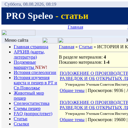
Суббота, 08.08.2026, 08:19
PRO Speleo
- статьи
Главная
Меню сайта
К
Главная страница
Главная
»
Статьи
» ИСТОРИЯ И 
АРХИВ (карты,
литература)
В разделе материалов:
4
Подземные
Показано материалов:
1-4
маршруты
NEW!
История спелеологии
ПОЛОЖЕНИЕ О ПРОИЗВОДСТВ
Иcтория изучения
РАЗВЕДОК И ОБ ОТКРЫТЫХ ЛИС
карста и пещер в РТ и
Утверждено Ученым Советом Института
Ср.Поволжье
Общие темы
| Просмотров: 9936 |
Животный мир
пещер
ПОЛОЖЕНИЕ О ПРОИЗВОДСТВ
Спелеостатистика
РАЗВЕДОК И ОБ ОТКРЫТЫХ ЛИ
Схемы пещер
FAQ (вопрос/ответ)
Утверждено Ученым Советом Института
Статьи
Общие темы
| Просмотров: 19600 
Ссылки