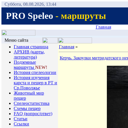
Суббота, 08.08.2026, 13:44
PRO Speleo
- маршруты
Главная
Меню сайта
Главная страница
Главная
»
АРХИВ (карты,
литература)
Керчь. Закоулки митридатского не
Подземные
маршруты
NEW!
История спелеологии
Иcтория изучения
карста и пещер в РТ и
Ср.Поволжье
Животный мир
пещер
Спелеостатистика
Схемы пещер
FAQ (вопрос/ответ)
Статьи
Ссылки