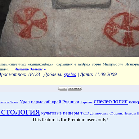
таинственных «катакомбах», скрытых в недрах горы Митридат. Истори
тиями
...
Читать дальше »
Просмотров:
18123
|
Добавил:
speleo
|
Дата:
11.09.2009
спелеология
Урал
пермский край
Рудники
пеще
амское Устье
Карелия
естология
культовые пещеры
ТКСЭ
Дивногорье
Сборник Пещеры
П
This feature is for Premium users only!