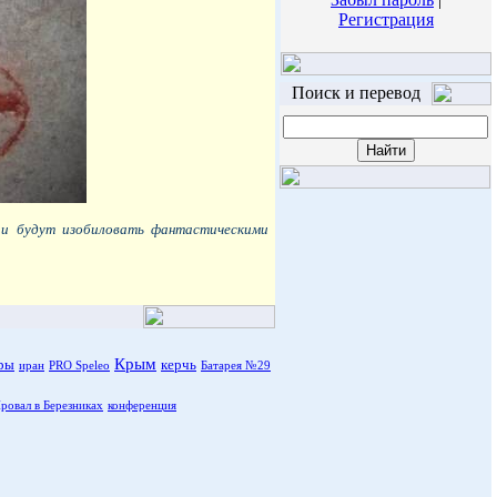
Регистрация
Поиск и перевод
и будут изобиловать фантастическими
Крым
ры
керчь
иран
PRO Speleo
Батарея №29
ровал в Березниках
конференция