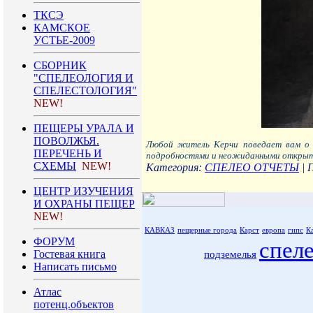
ТКСЭ
КАМСКОЕ
УСТЬЕ-2009
СБОРНИК
"СПЕЛЕОЛОГИЯ И
СПЕЛЕСТОЛОГИЯ"
NEW!
ПЕЩЕРЫ УРАЛА И
ПОВОЛЖЬЯ.
Любой житель Керчи поведает вам о 
ПЕРЕЧЕНЬ И
подробностями и неожиданными откры
СХЕМЫ
NEW!
Категория:
СПЕЛЕО ОТЧЕТЫ
|
ЦЕНТР ИЗУЧЕНИЯ
И ОХРАНЫ ПЕЩЕР
NEW!
КАВКАЗ
пещерные города
Карст
европа
гипс
К
ФОРУМ
спел
Гостевая книга
подземелья
Написать письмо
Атлас
потенц.объектов