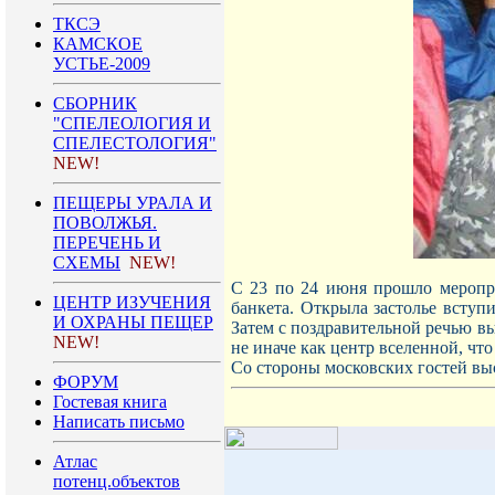
ТКСЭ
КАМСКОЕ
УСТЬЕ-2009
СБОРНИК
"СПЕЛЕОЛОГИЯ И
СПЕЛЕСТОЛОГИЯ"
NEW!
ПЕЩЕРЫ УРАЛА И
ПОВОЛЖЬЯ.
ПЕРЕЧЕНЬ И
СХЕМЫ
NEW!
С 23 по 24 июня прошло меропри
ЦЕНТР ИЗУЧЕНИЯ
банкета. Открыла застолье вступ
И ОХРАНЫ ПЕЩЕР
Затем с поздравительной речью в
NEW!
не иначе как центр вселенной, что
Со стороны московских гостей в
ФОРУМ
Гостевая книга
Написать письмо
Атлас
потенц.объектов