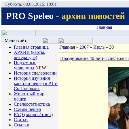
Суббота, 08.08.2026, 18:01
PRO Speleo
- архив новостей
Главная
Меню сайта
Главная страница
Главная
»
2007
»
Июль
»
30
АРХИВ (карты,
литература)
Празднование 40-летия спелеолог
Подземные
маршруты
NEW!
История спелеологии
Иcтория изучения
карста и пещер в РТ и
Ср.Поволжье
Животный мир
пещер
Спелеостатистика
Схемы пещер
FAQ (вопрос/ответ)
Статьи
Ссылки