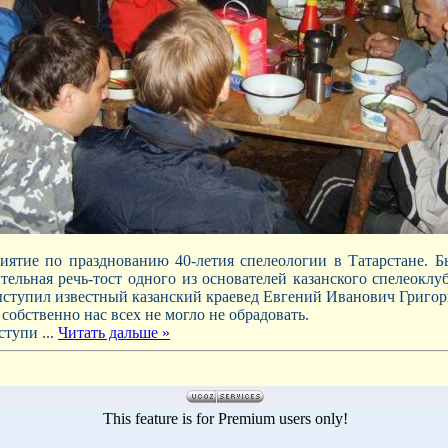
ятие по празднованию 40-летия спелеологии в Татарстане. Б
ительная речь-тост одного из основателей казанского спелеокл
ыступил известный казанский краевед Евгений Иванович Григорь
 собственно нас всех не могло не обрадовать.
ыступи
...
Читать дальше »
This feature is for Premium users only!