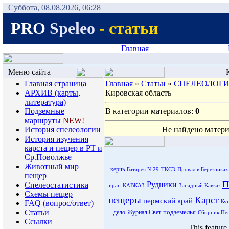
Суббота, 08.08.2026, 06:28
PRO
Speleo
- статьи
Главная
Меню сайта
К
Главная страница
Главная
»
Статьи
»
СПЕЛЕОЛОГИ
АРХИВ (карты,
Кировская область
литература)
Подземные
В категории материалов:
0
маршруты
NEW!
История спелеологии
Не найдено матери
Иcтория изучения
карста и пещер в РТ и
Ср.Поволжье
Животный мир
керчь
Батарея №29
ТКСЭ
Провал в Березниках
пещер
Рудники
Спелеостатистика
иран
КАВКАЗ
Западный Кавказ
Схемы пещер
пещеры
Карст
пермский край
FAQ (вопрос/ответ)
Кун
Статьи
подземелья
дело
Журнал Свет
Сборник Пе
Ссылки
This feature