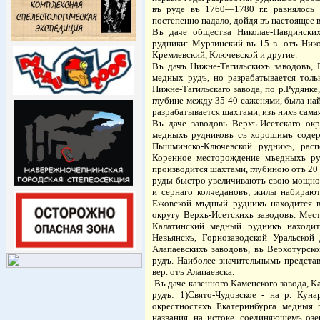
въ руде въ 1760—1780 г.г. равнялось
постепенно падало, дойдя въ настоящее 
Въ даче общества Николае-Павдинских
рудники: Мурзинский въ 15 в. отъ Ник
Кремлевский, Ключевской и другие.
Въ дачъ Нижне-Тагильскихъ заводовъ, 
медных рудъ, но разрабатывается толь
Нижне-Тагильскаго завода, по р.Рудянке
глубине между 35-40 саженями, была най
разрабатывается шахтами, изъ нихъ самая
Въ даче заводовь Верхъ-Исетскаго окр
медныхъ рудниковъ съ хорошимъ соде
Пышминско-Ключевской рудникъ, расп
Коренное месторождение мъедныхъ ру
производится шахтами, глубиною отъ 20 
руды быстро увеличиваютъ свою мощност
и сернаго колчедановъ; жилы набирают
Ежовской мъдный рудникъ находится в
округу Верхъ-Исетскихъ заводовъ. Мес
Калатинский медный рудникъ находит
Невьянскъ, Горнозаводской Уральской
Алапаевскихъ заводовъ, въ Верхотурск
рудъ. Наиболее значительнымъ предста
вер. отъ Алапаевска.
Въ даче казенного Каменского завода, 
рудъ: 1)Свято-Чудовское - на р. Кунар
окрестностяхъ Екатеринбурга медныя 
названия, на истоке, соединяющемъ озе