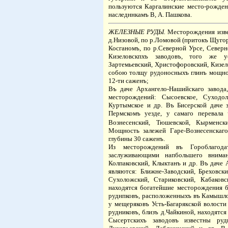
пользуются Каргалинские место-рожде
наследннкамъ В, А. Пашкова.
ЖЕЛЕЗНЫЕ РУДЫ.
Месторождения извес
д.Низовой, по р.Ломовой (притокъ Щугор
Косганомъ, по р.Северной Урсе, Северн
Кизеловскпхъ заводовъ, того же уе
Зартемьевский, Христофоровский, Кизе
собою толщу рудоносныхъ глинъ мощнос
12-ти саженъ;
Въ даче Архангело-Нашийскаго завода,
месторождений: Сысоевское, Суходолъ
Куртымское и др. Въ Бисерской даче 
Пермскомъ уезде, у самаго перевала 
Вознесенский, Тюшевской, Кырменск
Мощность залежей Гаре-Вознесенскаго
глубины 30 саженъ.
Из месторождений въ Гороблагодат
заслуживающими напбольшего вниман
Колпаковский, Клыктанъ и др. Въ даче
являются: Ближне-Заводский, Бреховски
Сухоложский, Стариковский, Кабако
находятся богатейшие месторождения б
руднпковъ, расположенныхъ въ Камышлокс
у мещеряковъ Усть-Багарякской волости
рудниковъ, близъ д.Чайкиной, находятся
Сысертскихъ заводовъ известны руд