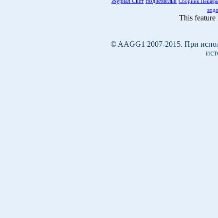
подземелья
Журнал Свет
Сборник Пещер
вод
This feature
©
AAGG1 2007-2015. При испол
ист