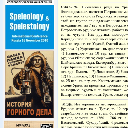
НИККЕЛЬ.
Никкелевыя руды на Урал
благонадежньшъ является Петровское ме
въ 6-ти вер. на сз отъ Ревдинскаго завода
этой же группе принадлежат никкелев
находящегося въ 7 вер. отъ Петровскаго 
Петровскомъ руднике начались работы п
ея на чугунъ.
Изъ другихъ месторож
Каркадинское въ 7 вер. къ северу отъ В
въ 9-ти вер. отъ ст. Уфалей, Омской жел
-
рудника. 2) Худяковское
въ даче того же
4) Ивановское - въ 10 вер. къ западу
рудника г.Яринскаго; содержашя никке
Шайтанскаго завода, Екатеринбургскаго 
Сере бряный п Никкелевый. 6) Пьшминско
отъ дер. Пышмы;
7) Ломовское, 8) Реш
12) Першинское, 13) Николае-Филипповс
въ 25 вер. къ югу отъ Кыштымскаго зав
склоне Урала, въ пределахъ Троицкаго у
въ медныхъ рудахъ и въ магнитномъ же
Башартское—на южномъ Урале, около вер
МЕДЬ.
Изъ коренныхъ месторождений у
Рудники лежатъ на р. Турье, въ 12 вер
старейшихъ и въ тоже время богатейших
период времени съ 1760—1766 г.г., 
Васильевский, Суходойский, Фроловск
первые годы разработки рудниковъ добы