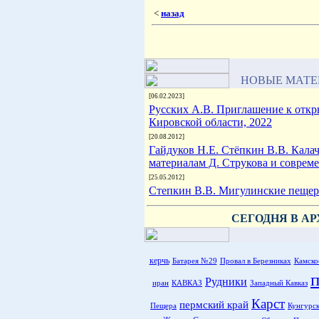
<
назад
Content-Disposition: form-data; nam
application/octet-stream
НОВЫЕ МАТЕ
[06.02.2023]
Русских А.В. Приглашение к откр
Кировской области, 2022
[20.08.2012]
Гайдуков Н.Е. Стёпкин В.В. Кала
материалам Д. Струкова и соврем
[25.05.2012]
Степкин В.В. Мигулинские пещеры
СЕГОДНЯ В А
керчь
Батарея №29
Провал в Березниках
Камско
Рудники
иран
КАВКАЗ
Западный Кавказ
Карст
пермский край
Пещера
Кунгурск