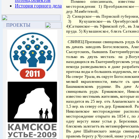
потенц.объектов
Помимо описанныхъ, известны
История горного дела
месторождения:
1)
Преображенское—
дер. Мамбе
тевой;
2)
Синарское—въ Пермской губернии, 
3)
Кукушевское—въ Оренбургской
ПРОЕКТЫ
4)Саткинское—въ Уфимской губ., въ
Зл
пруда.
5) Кувашинское, близъ Саткинс
СВИНЕЦ.
Признаки свинцовыхъ рзудъ б
въ дачахъ заводовъ Богословскихъ, Алап
Сысертскихъ, бывшихъ Екетеринбургски
только въ двухъ местахъ: на р.Вогу
находящихся въ Екатеринбургскомъ уезде
некогда разведывались и даже разрабат
притока воды и большихъ издержекъ, не
На севере Урала, въ округе Богословских
мелкой вкрапленности, вмъсте съ ци
Башмаковскомъ руднике. Въ даче Ал
свинцовыхъ рудъ: Ермаковское, Никол
известно местнымъ жителямъ, которые и
находится въ 25 вер. отъ Алапаевскаго 
1,5 вер. къ северу отъ дер. Ермаковой.
Ра
Николаевское месторождение располо
месторождение открыто въ
1854 г
., по
одну версту ниже устья р. Березовки
блескомъ залегаетъ въ метаморфическихъ
Въ даче Шайтанскаго завода свинцов
правомъ берегу р.Чусовой, ниже устья р