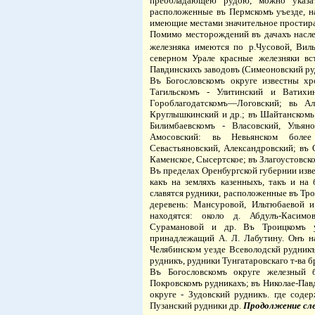
преобладающею рудою, можно указат
расположенные въ Пермскомъ уъезде, на
имеющие местами значительное простиран
Помимо месторождений въ дачахъ насле
железняка имеются по
р.Чусовой, Вил
северном Урале красные железняки вс
Павдинскихъ заводовъ (Симеоновский руд
Въ Богословскомъ округе известны хр
Тагильскомъ - Улитинский и Ватихи
Гороблагодатскомъ—Логовский; вь Ал
Круглышкинский и др.; въ Шайтанскомь 
Билимбаевскомъ -
B
ласовский, Ульян
Амосовский: вь Невьянском
боле
Севастьяновский, Александровский; въ 
Каменское, Сысертское; въ Злагоустовс
Въ пределах Оренбургской губернии изв
какъ на земляхъ казенныхъ, такъ и на 
славятся рудники, расположенные въ Тро
деревень: Мансуровой, Ильтюбаевой 
находятся: около д. Абдулъ-Касимо
Сурамановой и др. Въ Троицкомъ уе
принадлежащий А. Л. Лабутину. Онъ на
Челябинском уезде Всеволодскй рудни
рудникъ, рудники Тунгатаровскаго т-ва б
Въ Богословскомъ округе железный б
Покровскомъ рудникахъ; въ Николае-Пав
округе - Зудовский рудникъ. где сод
Пузанский рудники др.
Продолжение сле