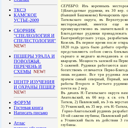
СЕРЕБРО.
Изъ коренныхъ месторо
ТКСЭ
1)
Благодатные рудники, въ 30 вер. 
КАМСКОЕ
(бывший Башмакова)
Кочкарскихъ про
Тагильскаго округа, въ Верхотурс
УСТЬЕ-2009
месторождений, имеется
еще не
преимуще
ственно въ значительной 
СБОРНИК
Благодатные рудники принадлежать
"СПЕЛЕОЛОГИЯ И
Екатеринбургскаго уезда, разраба
тыв
СПЕЛЕСТОЛОГИЯ"
Козеллъ.
Въ первое время после откр
NEW!
1820 годъ здесь было добыто
серебр
представляютъ собою
смесь блеклы
ПЕЩЕРЫ УРАЛА И
сърнаго и меднаго колчедановъ и с
кварцемъ. Мощность залежей на
Перво
ПОВОЛЖЬЯ.
5 саженей.
Рудники работаются шах
ПЕРЕЧЕНЬ И
богатствомъ отличается Перво-Благо
д
СХЕМЫ
NEW!
лишь недавно. Все три рудника ле
причем самый северный, Первый,
за
ЦЕНТР ИЗУЧЕНИЯ
работы
Второго и Третьего руднико
И ОХРАНЫ ПЕЩЕР
почти на 2 вер.
NEW!
Въ дачахъ Н.-Тагильскаго округа
нах
Анатоль
ский, въ 66 вер. к св. отъ 
Тагила, 2) Павловский, въ 3-хъ верста
ФОРУМ
3) Уткинский, въ
35 вер. отъ Н.-Тагила
Гостевая книга
Горно-
Анатольский рудникъ разрабат
Написать письмо
16-ой сажени глубины; Павловский раб
а Уткин
ский былъ въ действии 3 го
Атлас
глубины.