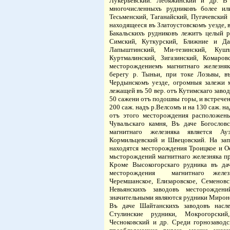
Лукерьевский. Лебяжинский и др.
В 
многочисленныхъ
рудниковъ более ил
Тесьменский, Таганайский, Пугачевский 
находящееся въ Златоустовскомъ уезде, в
Бакальскихъ рудниковъ лежитъ целый 
Симский, Куткурский, Ближние и Да
Лапыштинский, Ми-тезинский, Кушъ
Куртмалинский, Зигазинский, Комаро
месторождениемъ магнитнаго железня
берегу р. Тыньи, при токе Лозьвы, в
Чердынскомъ уезде, огромныя залежи 
лежащей въ 50 вер. отъ Кутимскаго заво
50 сажени отъ подошвы горы, и встречен
200 саж. надъ р.Велсомъ и на 130 саж. 
отъ этого месторождения расположены
Чувальскаго камня, Въ даче Богосло
магнитнаго железняка является Ау
Кормильцевский и Швецовский. На зап
находятся месторождения Троицкое и 
мьсторождений магнитнаго железняка пр
Кроме Высокогорскаго рудника въ да
месторождения
магнитнаго желез
Черемшанское, Елизаровское, Семеновс
Невьянскихъ заводовъ месторожден
значительными являются рудники Мирон
Въ даче Шайтанскихъ заводовъ насле
Стулинские рудники, Мокрогорский,
Чесноковский и др.
Среди горнозаводс