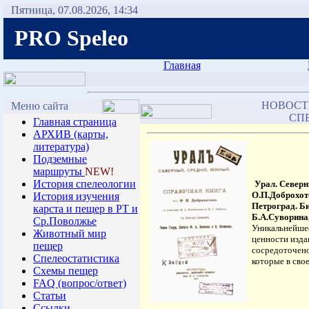
Пятница, 07.08.2026, 14:34
PRO Speleo
Главная
НОВОСТ
Меню сайта
СП
Главная страница
АРХИВ (карты,
литература)
Подземные
маршруты
NEW!
История спелеологии
Урал. Северн
О.П.Доброхото
Иcтория изучения
Петроград. Б
карста и пещер в РТ и
Б.А.Суворина, 
Ср.Поволжье
Уникальнейшее
Животный мир
ценности изда
пещер
сосредоточено
Спелеостатистика
которые в сво
Схемы пещер
FAQ (вопрос/ответ)
Статьи
Ссылки