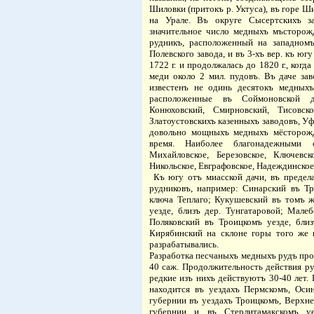
Шиловки (притокъ р. Уктуса), въ горе 
на Урале.
Въ округе Сысертскихъ за
значительное число медныхъ мъсторож
рудникъ, расположенный на западномъ
Полевского завода, и въ 3-хъ вер. къ юг
1722 г
. и продолжалась до
1820 г
., когд
меди около 2 мил. пудовъ.
Въ даче зав
известенъ не одинь десятокъ медных
расположенные въ Соймоновской д
Конюховский, Смирновский, Тисовс
Златоустовскихъ казенныхъ заводовъ, Уф
довольно мощныхъ медныхъ мёсторожде
время. Наиболее благонадежными с
Михайловское, Березовское, Ключевск
Никольское, Евграфовское, Надеждинское,
Къ югу отъ миасской дачи, въ предел
рудниковъ, например: Синарский въ Тр
ключа Теплаго; Кукушевский въ томъ ж
уезде, близъ дер. Тунгатаровой; Мале
Поляковский въ Троицкомъ уезде, близ
Кирябинский на склоне горы того же 
разрабатывались.
Разработка песчаныхъ медныхъ рудъ про
40 саж. Продолжительность действия руд
редкие изъ нихъ действуютъ 30-40 лет.
находится въ уездахъ Пермскомъ, Оси
губернии въ уездахъ Троицкомъ, Верхне
губернии и
въ Стерлитамакскомъ у